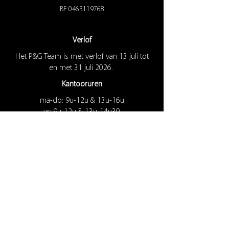
BE
0463119768
Verlof
Het P&G Team is met verlof van 13 juli tot
en met 31 juli 2026.
Kantooruren
ma-do: 9u-12u & 13u-16u
vr: 9u-12u & 13u-14u30
Laad- en lostijden
ma-do: 7u-12u & 13u-16u
vr: 7u-12u & 13u-14u30
Volg onze kanalen
B2B