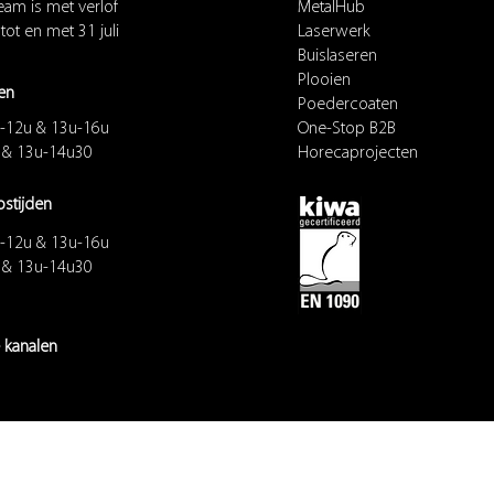
eam is met verlof
MetalHub
 tot en met 31 juli
Laserwerk
Buislaseren
Plooien
en
Poedercoaten
-12u & 13u-16u
One-Stop B2B
u & 13u-14u30
Horecaprojecten
ostijden
-12u & 13u-16u
u & 13u-14u30
 kanalen