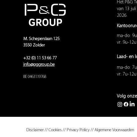
Het P&G T
van 13 juli
2026.
Kantoorur
ma-do: 9u
M. Scheperslaan 125
vr: 9u-12
3550 Zolder
Laad- en l
+32 (0) 11 53 66 77
info@pggroup.be
ma-do: 7u
vr: 7u-12
BE 0463119768
Volg onze
Disclaimer
//
Cookies
//
Privacy Policy
//
Algemene Voorwaarden