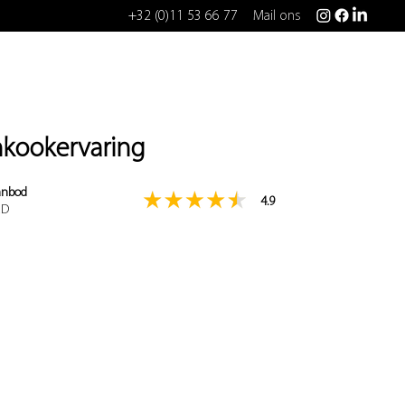
+32 (0)11 53 66 77
Mail ons
nkookervaring
aanbod
4.9
RD