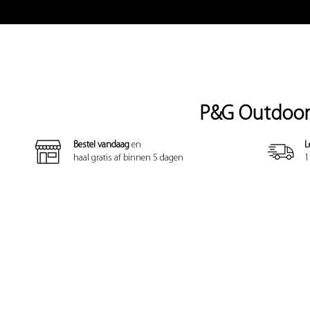
P&G Outdoor 
Bestel vandaag
en
L
haal gratis af binnen 5 dagen
1