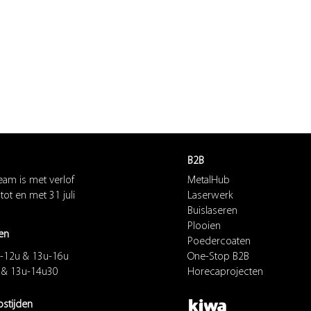
B2B
eam is met verlof
MetalHub
 tot en met 31 juli
Laserwerk
Buislaseren
Plooien
en
Poedercoaten
-12u & 13u-16u
One-Stop B2B
u & 13u-14u30
Horecaprojecten
ostijden